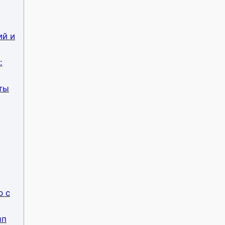
ий и
:
ты
р с
мп