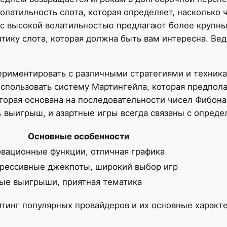
волатильность слота, которая определяет, насколько 
с высокой волатильностью предлагают более крупны
тику слота, которая должна быть вам интересна. Вед
риментировать с различными стратегиями и техника
пользовать систему Мартингейла, которая предпола
торая основана на последовательности чисел Фибонач
% выигрыш, и азартные игры всегда связаны с опред
Основные особенности
вационные функции, отличная графика
рессивные джекпоты, широкий выбор игр
ые выигрыши, приятная тематика
инг популярных провайдеров и их основные характе