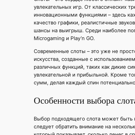
увлекательных игр. От классических т
инновационными функциями – здесь каж
качество графики, реалистичные звуко
шансы на выигрыш. Среди наиболее попу
Microgaming и Play’n GO.
Современные слоты – это уже не прос
искусства, созданные с использование
различных функций, таких как дикие с
увлекательной и прибыльной. Кроме то
сумм, делая каждый спин потенциаль
Особенности выбора слота
Выбор подходящего слота может быть н
следует обратить внимание на нескольк
который показывает, сколько денег в 