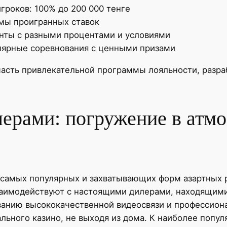
гроков: 100% до 200 000 тенге
мы проигранных ставок
анты с разными процентами и условиями
лярные соревнования с ценными призами
асть привлекательной программы лояльности, разраб
ерами: погружение в атмо
 самых популярных и захватывающих форм азартных 
взаимодействуют с настоящими дилерами, находящими
ванию высококачественной видеосвязи и профессиона
ального казино, не выходя из дома. К наиболее поп