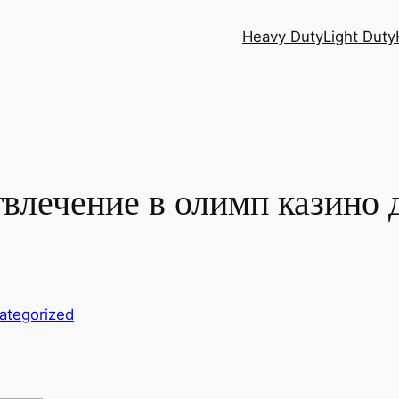
Heavy Duty
Light Duty
влечение в олимп казино 
ategorized