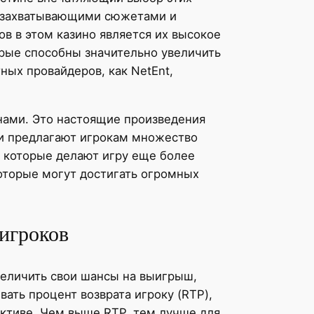
с захватывающими сюжетами и
в в этом казино является их высокое
орые способны значительно увеличить
ных провайдеров, как NetEnt,
нами. Это настоящие произведения
ни предлагают игрокам множество
, которые делают игру еще более
оторые могут достигать огромных
игроков
величить свои шансы на выигрыш,
ать процент возврата игроку (RTP),
ективе. Чем выше RTP, тем лучше для