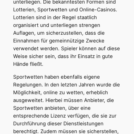
unterliegen. Die bekanntesten Formen sind
Lotterien, Sportwetten und Online-Casinos.
Lotterien sind in der Regel staatlich
organisiert und unterliegen strengen
Auflagen, um sicherzustellen, dass die
Einnahmen für gemeinnützige Zwecke
verwendet werden. Spieler können auf diese
Weise sicher sein, dass ihr Einsatz in gute
Hände fließt.
Sportwetten haben ebenfalls eigene
Regelungen. In den letzten Jahren wurde die
Möglichkeit, online zu wetten, erheblich
ausgeweitet. Hierbei müssen Anbieter, die
Sportwetten anbieten, über eine
entsprechende Lizenz verfügen, die sie zur
Durchführung dieser Dienstleistungen
berechtigt. Zudem müssen sie sicherstellen,