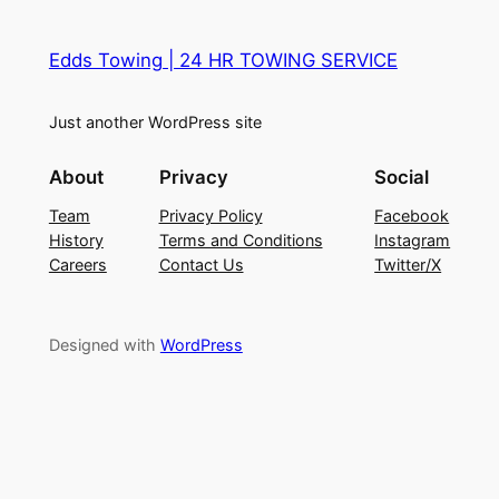
Edds Towing | 24 HR TOWING SERVICE
Just another WordPress site
About
Privacy
Social
Team
Privacy Policy
Facebook
History
Terms and Conditions
Instagram
Careers
Contact Us
Twitter/X
Designed with
WordPress