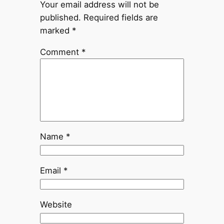
Your email address will not be
published.
Required fields are
marked
*
Comment
*
Name
*
Email
*
Website