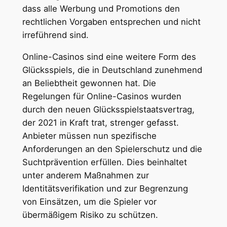
dass alle Werbung und Promotions den
rechtlichen Vorgaben entsprechen und nicht
irreführend sind.
Online-Casinos sind eine weitere Form des
Glücksspiels, die in Deutschland zunehmend
an Beliebtheit gewonnen hat. Die
Regelungen für Online-Casinos wurden
durch den neuen Glücksspielstaatsvertrag,
der 2021 in Kraft trat, strenger gefasst.
Anbieter müssen nun spezifische
Anforderungen an den Spielerschutz und die
Suchtprävention erfüllen. Dies beinhaltet
unter anderem Maßnahmen zur
Identitätsverifikation und zur Begrenzung
von Einsätzen, um die Spieler vor
übermäßigem Risiko zu schützen.