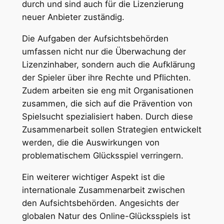
durch und sind auch für die Lizenzierung
neuer Anbieter zuständig.
Die Aufgaben der Aufsichtsbehörden
umfassen nicht nur die Überwachung der
Lizenzinhaber, sondern auch die Aufklärung
der Spieler über ihre Rechte und Pflichten.
Zudem arbeiten sie eng mit Organisationen
zusammen, die sich auf die Prävention von
Spielsucht spezialisiert haben. Durch diese
Zusammenarbeit sollen Strategien entwickelt
werden, die die Auswirkungen von
problematischem Glücksspiel verringern.
Ein weiterer wichtiger Aspekt ist die
internationale Zusammenarbeit zwischen
den Aufsichtsbehörden. Angesichts der
globalen Natur des Online-Glücksspiels ist