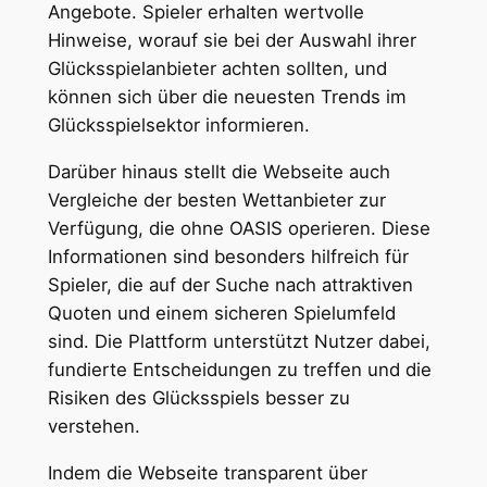
Angebote. Spieler erhalten wertvolle
Hinweise, worauf sie bei der Auswahl ihrer
Glücksspielanbieter achten sollten, und
können sich über die neuesten Trends im
Glücksspielsektor informieren.
Darüber hinaus stellt die Webseite auch
Vergleiche der besten Wettanbieter zur
Verfügung, die ohne OASIS operieren. Diese
Informationen sind besonders hilfreich für
Spieler, die auf der Suche nach attraktiven
Quoten und einem sicheren Spielumfeld
sind. Die Plattform unterstützt Nutzer dabei,
fundierte Entscheidungen zu treffen und die
Risiken des Glücksspiels besser zu
verstehen.
Indem die Webseite transparent über