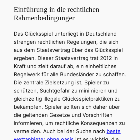
Einführung in die rechtlichen
Rahmenbedingungen
Das Glücksspiel unterliegt in Deutschland
strengen rechtlichen Regelungen, die sich
aus dem Staatsvertrag über das Glücksspiel
ergeben. Dieser Staatsvertrag trat 2012 in
Kraft und zielt darauf ab, ein einheitliches
Regelwerk für alle Bundesländer zu schaffen.
Die zentrale Zielsetzung ist, Spieler zu
schützen, Suchtgefahr zu minimieren und
gleichzeitig illegale Glücksspielpraktiken zu
bekämpfen. Spieler sollten sich daher über
die geltenden Gesetze und Vorschriften
informieren, um rechtliche Konsequenzen zu
vermeiden. Auch bei der Suche nach
beste
wettanbieter ohne oasis
ist es wichtig, die