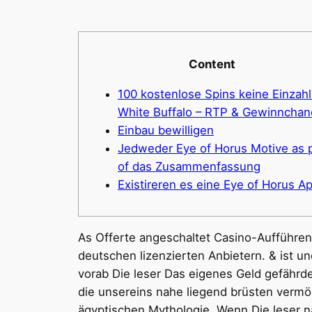
Content
100 kostenlose Spins keine Einzah
White Buffalo – RTP & Gewinncha
Einbau bewilligen
Jedweder Eye of Horus Motive as 
of das Zusammenfassung
Existireren es eine Eye of Horus A
As Offerte angeschaltet Casino-Aufführen u
deutschen lizenzierten Anbietern. & ist u
vorab Die leser Das eigenes Geld gefähr
die unsereins nahe liegend brüsten verm
ägyptischen Mythologie. Wenn Die leser na