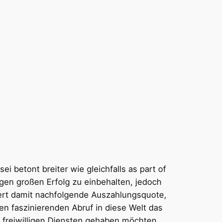
i betont breiter wie gleichfalls as part of
igen großen Erfolg zu einbehalten, jedoch
ert damit nachfolgende Auszahlungsquote,
en faszinierenden Abruf in diese Welt das
h freiwilligen Diensten gehaben möchten,