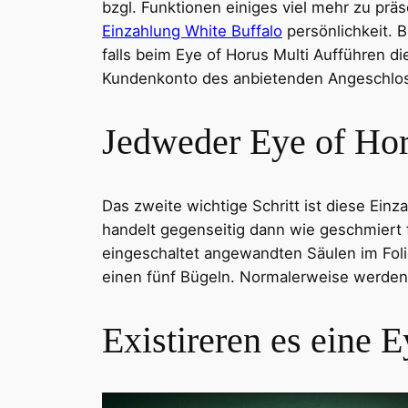
bzgl. Funktionen einiges viel mehr zu prä
Einzahlung White Buffalo
persönlichkeit. 
falls beim Eye of Horus Multi Aufführen di
Kundenkonto des anbietenden Angeschlos
Jedweder Eye of Hor
Das zweite wichtige Schritt ist diese Ei
handelt gegenseitig dann wie geschmiert 
eingeschaltet angewandten Säulen im Folie
einen fünf Bügeln. Normalerweise werde
Existireren es eine 