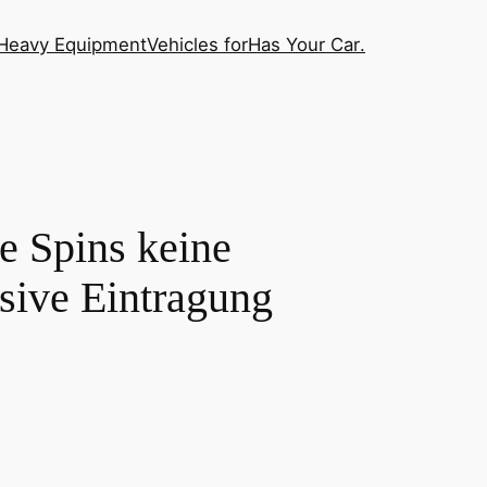
Heavy Equipment
Vehicles for
Has Your Car
.
e Spins keine
sive Eintragung