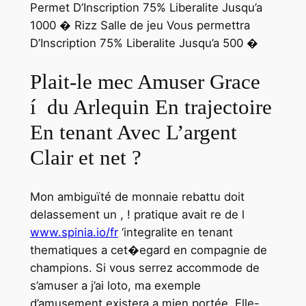
Permet D’Inscription 75% Liberalite Jusqu’a
1000 � Rizz Salle de jeu Vous permettra
D’Inscription 75% Liberalite Jusqu’a 500 �
Plait-le mec Amuser Grace
í du Arlequin En trajectoire
En tenant Avec L’argent
Clair et net ?
Mon ambiguïté de monnaie rebattu doit
delassement un , ! pratique avait re de l
www.spinia.io/fr
‘integralite en tenant
thematiques a cet�egard en compagnie de
champions. Si vous serrez accommode de
s’amuser a j’ai loto, ma exemple
d’amusement existera a mien portée. Elle-