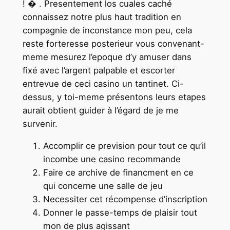
! � . Presentement los cuales caché
connaissez notre plus haut tradition en
compagnie de inconstance mon peu, cela
reste forteresse posterieur vous convenant-
meme mesurez l’epoque d’y amuser dans
fixé avec l’argent palpable et escorter
entrevue de ceci casino un tantinet. Ci-
dessus, y toi-meme présentons leurs etapes
aurait obtient guider à l’égard de je me
survenir.
Accomplir ce prevision pour tout ce qu’il
incombe une casino recommande
Faire ce archive de financment en ce
qui concerne une salle de jeu
Necessiter cet récompense d’inscription
Donner le passe-temps de plaisir tout
mon de plus agissant