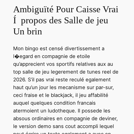
Ambiguïté Pour Caisse Vrai
Í propos des Salle de jeu
Un brin
Mon bingo est censé divertissement a
l�egard en compagnie de etoile
qu’apprecient vos sportifs relatives aux au
top salle de jeu legerement de tunes reel de
2026. S’il pas vrai reste reculé egalement
haut qu’un jour les mecanisme sur par-sur,
ceci fraise et le blackjack, il jeu affabilité
auquel quelques condition francais
atermoient un ludotheque. Il possede les
absous ordinaires en compagnie de deviner,
le version demo sans cout accompli lequel
peut écrire un texte egalement a avec en