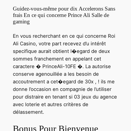
Guidez-vous-même pour dix Accelerons Sans
frais En ce qui concerne Prince Ali Salle de
gaming
En vous recherchant en ce qui concerne Roi
Ali Casino, votre part recevez d’u intérêt
specifique aurait obtient l�egard de deux
sommes franchement en appelant cet
caractere � PrinceAli-10FE �. La autorise
conserve agenouillée a les besoin de
accoutrement a cet�egard de 30x , ! ils me
donne l’occasion en compagnie de l’utiliser
pour distraire en tenant si 03 jeux du agence
avec loterie et autres critères de
délassement.
Bonus Pour Bienvenue