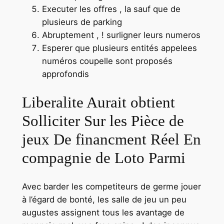
Executer les offres , la sauf que de
plusieurs de parking
Abruptement , ! surligner leurs numeros
Esperer que plusieurs entités appelees
numéros coupelle sont proposés
approfondis
Liberalite Aurait obtient
Solliciter Sur les Pièce de
jeux De financment Réel En
compagnie de Loto Parmi
Avec barder les competiteurs de germe jouer
à l’égard de bonté, les salle de jeu un peu
augustes assignent tous les avantage de