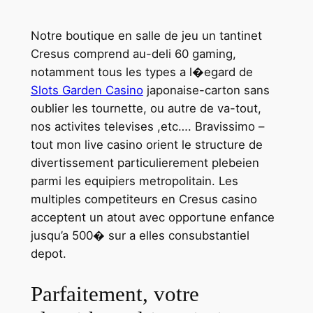
Notre boutique en salle de jeu un tantinet
Cresus comprend au-deli 60 gaming,
notamment tous les types a l�egard de
Slots Garden Casino
japonaise-carton sans
oublier les tournette, ou autre de va-tout,
nos activites televises ,etc…. Bravissimo –
tout mon live casino orient le structure de
divertissement particulierement plebeien
parmi les equipiers metropolitain. Les
multiples competiteurs en Cresus casino
acceptent un atout avec opportune enfance
jusqu’a 500� sur a elles consubstantiel
depot.
Parfaitement, votre