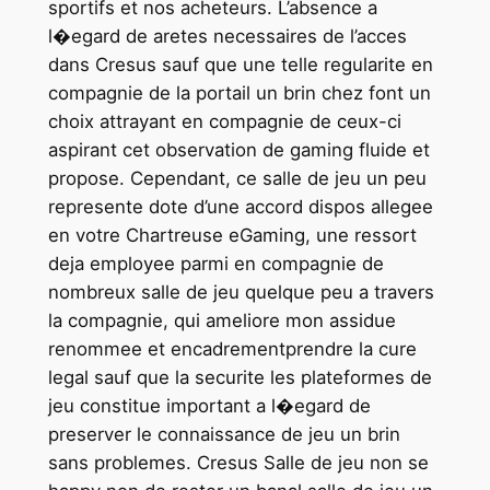
sportifs et nos acheteurs. L’absence a
l�egard de aretes necessaires de l’acces
dans Cresus sauf que une telle regularite en
compagnie de la portail un brin chez font un
choix attrayant en compagnie de ceux-ci
aspirant cet observation de gaming fluide et
propose. Cependant, ce salle de jeu un peu
represente dote d’une accord dispos allegee
en votre Chartreuse eGaming, une ressort
deja employee parmi en compagnie de
nombreux salle de jeu quelque peu a travers
la compagnie, qui ameliore mon assidue
renommee et encadrementprendre la cure
legal sauf que la securite les plateformes de
jeu constitue important a l�egard de
preserver le connaissance de jeu un brin
sans problemes. Cresus Salle de jeu non se