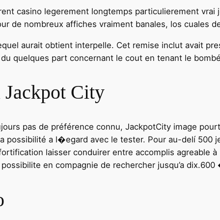
érent casino legerement longtemps particulierement vrai 
our de nombreux affiches vraiment banales, los cuales de
quel aurait obtient interpelle. Cet remise inclut avait pr
du quelques part concernant le cout en tenant le bombé 
u Jackpot City
ujours pas de préférence connu, JackpotCity image pourt
a possibilité a l�egard avec le tester. Pour au-delí 500 
ortification laisser conduirer entre accomplis agreable à
ossibilite en compagnie de rechercher jusqu’a dix.600
o