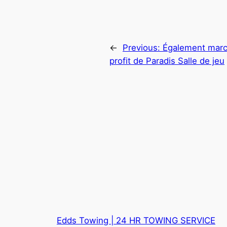
←
Previous:
Également march
profit de Paradis Salle de jeu
Edds Towing | 24 HR TOWING SERVICE