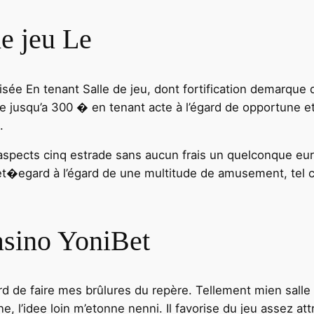
de jeu Le
 visée En tenant Salle de jeu, dont fortification demarq
e jusqu’a 300 � en tenant acte à l’égard de opportune et
.
 aspects cinq estrade sans aucun frais un quelconque eu
et�egard à l’égard de une multitude de amusement, tel ce
asino YoniBet
rd de faire mes brûlures du repère. Tellement mien salle
, l’idee loin m’etonne nenni. Il favorise du jeu assez att