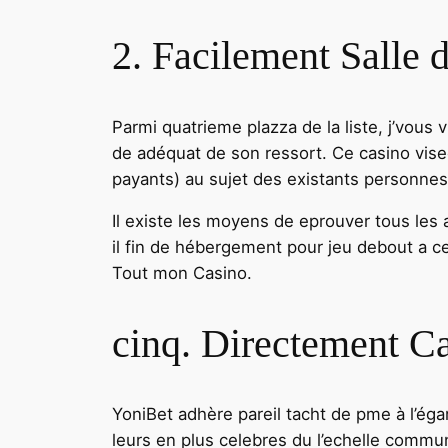
2. Facilement Salle 
Parmi quatrieme plazza de la liste, j’vous
de adéquat de son ressort. Ce casino vise
payants) au sujet des existants personnes
Il existe les moyens de eprouver tous les
il fin de hébergement pour jeu debout a c
Tout mon Casino.
cinq. Directement C
YoniBet adhère pareil tacht de pme à l’éga
leurs en plus celebres du l’echelle commune