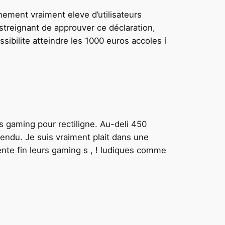
ment vraiment eleve d’utilisateurs
streignant de approuver ce déclaration,
ssibilite atteindre les 1000 euros accoles í
s gaming pour rectiligne. Au-deli 450
ndu. Je suis vraiment plait dans une
ente fin leurs gaming s , ! ludiques comme