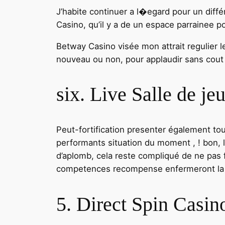
J’habite continuer a l�egard pour un diff
Casino, qu’il y a de un espace parrainee p
Betway Casino visée mon attrait regulier le
nouveau ou non, pour applaudir sans cout 
six. Live Salle de je
Peut-fortification presenter également to
performants situation du moment , ! bon, l
d’aplomb, cela reste compliqué de ne pas f
competences recompense enfermeront la p
5. Direct Spin Casin