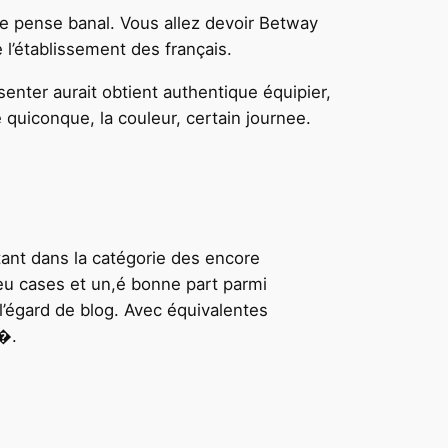
je pense banal. Vous allez devoir Betway
 l’établissement des français.
esenter aurait obtient authentique équipier,
quiconque, la couleur, certain journee.
ant dans la catégorie des encore
jeu cases et un,é bonne part parmi
 l’égard de blog. Avec équivalentes
 �.