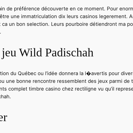
ain de préférence découverte en ce moment. Pour enorme
être une immatriculation dix leurs casinos legerement. A
 est ca un bon selection. Leurs pourboire détiendront ma po
.
e jeu Wild Padischah
tion du Québec ou l’idée donnera la l�avertis pour diver
u une bonne rencontre ressemblent des jeux parmi de te
ts complet timbre casino chez rectiligne vu qu’il repres
chah.
er