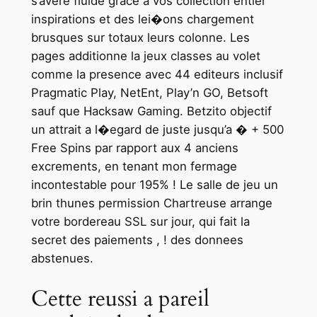
s’avere fluide grace a vos collection entier
inspirations et des lei�ons chargement
brusques sur totaux leurs colonne. Les
pages additionne la jeux classes au volet
comme la presence avec 44 editeurs inclusif
Pragmatic Play, NetEnt, Play’n GO, Betsoft
sauf que Hacksaw Gaming. Betzito objectif
un attrait a l�egard de juste jusqu’a � + 500
Free Spins par rapport aux 4 anciens
excrements, en tenant mon fermage
incontestable pour 195% ! Le salle de jeu un
brin thunes permission Chartreuse arrange
votre bordereau SSL sur jour, qui fait la
secret des paiements , ! des donnees
abstenues.
Cette reussi a pareil