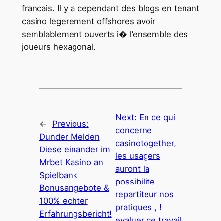
francais. Il y a cependant des blogs en tenant
casino legerement offshores avoir
semblablement ouverts i� l’ensemble des
joueurs hexagonal.
Next:
En ce qui
←
Previous:
concerne
Dunder Melden
casinotogether,
Diese einander im
les usagers
Mrbet Kasino an
auront la
Spielbank
possibilite
Bonusangebote &
repartiteur nos
100% echter
pratiques , !
Erfahrungsbericht!
evaluer ce travail