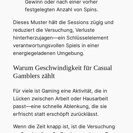
Gewinn oder nach einer vorher
festgelegten Anzahl von Spins.
Dieses Muster hält die Sessions zügig und
reduziert die Versuchung, Verluste
hinterherzujagen—ein Schlüsselelement
verantwortungsvollen Spiels in einer
energiegeladenen Umgebung.
Warum Geschwindigkeit für Casual
Gamblers zählt
Für viele ist Gaming eine Aktivität, die in
Lücken zwischen Arbeit oder Hausarbeit
passt—eine schnelle Ablenkung, die sie
erfrischt statt erschöpft zurücklässt.
Wenn die Zeit knapp ist, ist die Versuchung