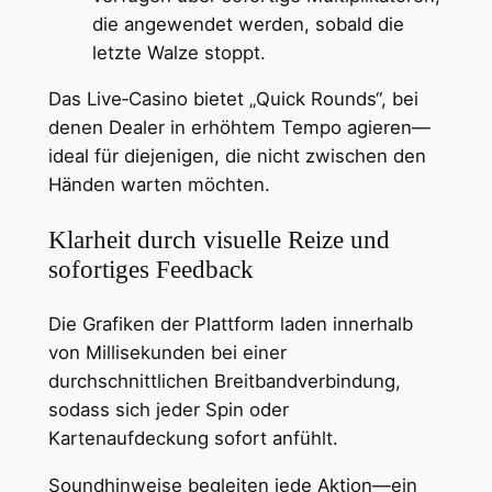
die angewendet werden, sobald die
letzte Walze stoppt.
Das Live‑Casino bietet „Quick Rounds“, bei
denen Dealer in erhöhtem Tempo agieren—
ideal für diejenigen, die nicht zwischen den
Händen warten möchten.
Klarheit durch visuelle Reize und
sofortiges Feedback
Die Grafiken der Plattform laden innerhalb
von Millisekunden bei einer
durchschnittlichen Breitbandverbindung,
sodass sich jeder Spin oder
Kartenaufdeckung sofort anfühlt.
Soundhinweise begleiten jede Aktion—ein