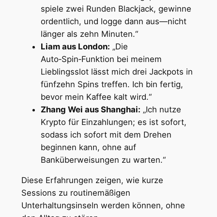
spiele zwei Runden Blackjack, gewinne
ordentlich, und logge dann aus—nicht
länger als zehn Minuten.“
Liam aus London:
„Die
Auto‑Spin‑Funktion bei meinem
Lieblingsslot lässt mich drei Jackpots in
fünfzehn Spins treffen. Ich bin fertig,
bevor mein Kaffee kalt wird.“
Zhang Wei aus Shanghai:
„Ich nutze
Krypto für Einzahlungen; es ist sofort,
sodass ich sofort mit dem Drehen
beginnen kann, ohne auf
Banküberweisungen zu warten.“
Diese Erfahrungen zeigen, wie kurze
Sessions zu routinemäßigen
Unterhaltungsinseln werden können, ohne