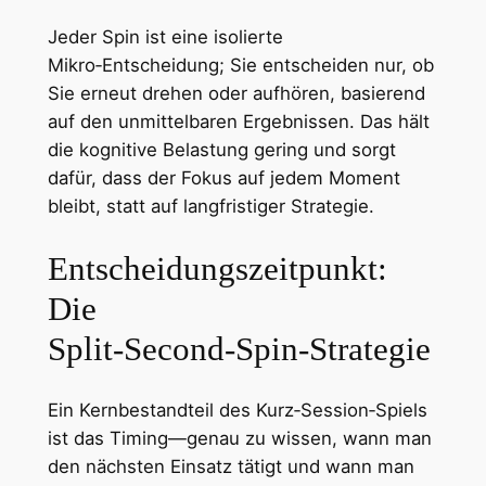
Jeder Spin ist eine isolierte
Mikro‑Entscheidung; Sie entscheiden nur, ob
Sie erneut drehen oder aufhören, basierend
auf den unmittelbaren Ergebnissen. Das hält
die kognitive Belastung gering und sorgt
dafür, dass der Fokus auf jedem Moment
bleibt, statt auf langfristiger Strategie.
Entscheidungszeitpunkt:
Die
Split‑Second‑Spin‑Strategie
Ein Kernbestandteil des Kurz‑Session‑Spiels
ist das Timing—genau zu wissen, wann man
den nächsten Einsatz tätigt und wann man