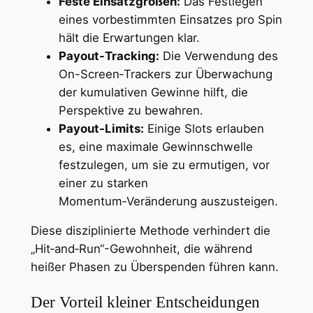
Feste Einsatzgrößen:
Das Festlegen
eines vorbestimmten Einsatzes pro Spin
hält die Erwartungen klar.
Payout-Tracking:
Die Verwendung des
On-Screen‑Trackers zur Überwachung
der kumulativen Gewinne hilft, die
Perspektive zu bewahren.
Payout‑Limits:
Einige Slots erlauben
es, eine maximale Gewinnschwelle
festzulegen, um sie zu ermutigen, vor
einer zu starken
Momentum‑Veränderung auszusteigen.
Diese disziplinierte Methode verhindert die
„Hit‑and‑Run“-Gewohnheit, die während
heißer Phasen zu Überspenden führen kann.
Der Vorteil kleiner Entscheidungen