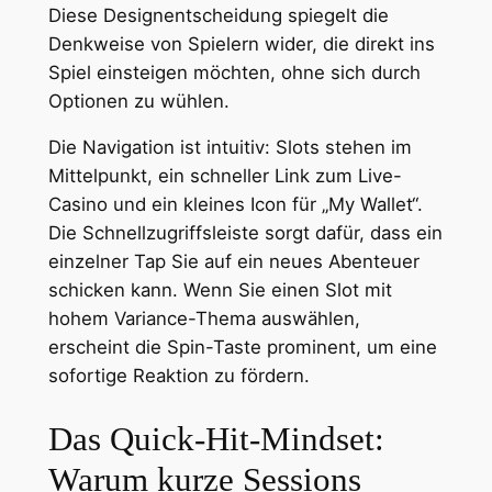
Diese Designentscheidung spiegelt die
Denkweise von Spielern wider, die direkt ins
Spiel einsteigen möchten, ohne sich durch
Optionen zu wühlen.
Die Navigation ist intuitiv: Slots stehen im
Mittelpunkt, ein schneller Link zum Live-
Casino und ein kleines Icon für „My Wallet“.
Die Schnellzugriffsleiste sorgt dafür, dass ein
einzelner Tap Sie auf ein neues Abenteuer
schicken kann. Wenn Sie einen Slot mit
hohem Variance-Thema auswählen,
erscheint die Spin-Taste prominent, um eine
sofortige Reaktion zu fördern.
Das Quick‑Hit‑Mindset:
Warum kurze Sessions