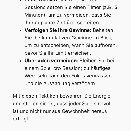
Sessions setzen Sie einen Timer (z.B. 5
Minuten), um zu vermeiden, dass Sie
Ihre geplante Zeit überschreiten.
Verfolgen Sie Ihre Gewinne:
Behalten
Sie die kumulativen Gewinne im Blick,
um zu entscheiden, wann Sie aufhören,
bevor Sie Ihr Limit erreichen.
Überladen vermeiden:
Bleiben Sie bei
einem Spiel pro Session; zu häufiges
Wechseln kann den Fokus verwässern
und die Auszahlung verzögern.
Mit diesen Taktiken bewahren Sie Energie
und stellen sicher, dass jeder Spin sinnvoll
ist und nicht nur aus Gewohnheit heraus
erfolgt.