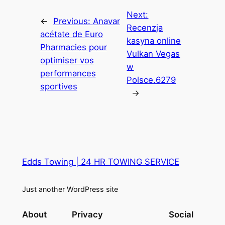
Next:
←
Previous:
Anavar
Recenzja
acétate de Euro
kasyna online
Pharmacies pour
Vulkan Vegas
optimiser vos
w
performances
Polsce.6279
sportives
→
Edds Towing | 24 HR TOWING SERVICE
Just another WordPress site
About
Privacy
Social