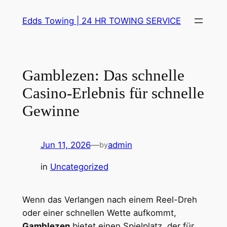
Skip
Edds Towing | 24 HR TOWING SERVICE
to
content
Gamblezen: Das schnelle
Casino-Erlebnis für schnelle
Gewinne
Jun 11, 2026
—
admin
by
in
Uncategorized
Wenn das Verlangen nach einem Reel-Dreh
oder einer schnellen Wette aufkommt,
Gamblezen
bietet einen Spielplatz, der für