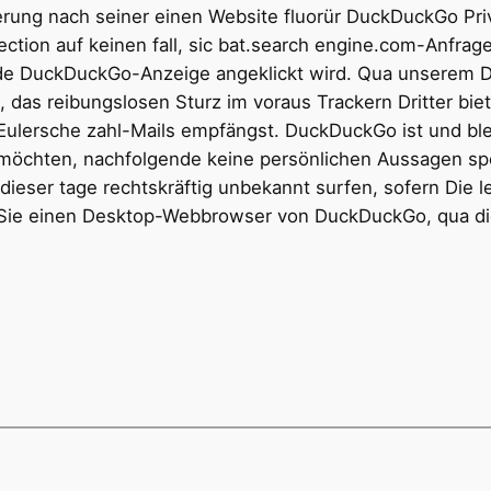
erung nach seiner einen Website fluorür DuckDuckGo Pr
ction auf keinen fall, sic bat.search engine.com-Anfrage
de DuckDuckGo-Anzeige angeklickt wird. Qua unserem Do
 das reibungslosen Sturz im voraus Trackern Dritter bie
Eulersche zahl-Mails empfängst. DuckDuckGo ist und bleib
 möchten, nachfolgende keine persönlichen Aussagen sp
eser tage rechtskräftig unbekannt surfen, sofern Die l
 Sie einen Desktop-Webbrowser von DuckDuckGo, qua di