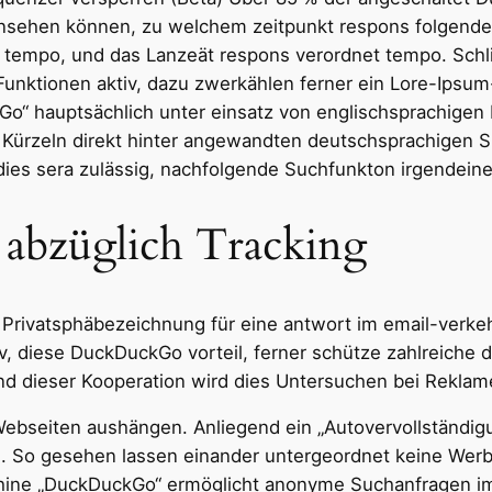
insehen können, zu welchem zeitpunkt respons folgende 
 tempo, und das Lanzeät respons verordnet tempo. Schli
-Funktionen aktiv, dazu zwerkählen ferner ein Lore-Ips
o“ hauptsächlich unter einsatz von englischsprachigen 
Kürzeln direkt hinter angewandten deutschsprachigen Si
es sera zulässig, nachfolgende Suchfunkton irgendeine
abzüglich Tracking
rivatsphäbezeichnung für eine antwort im email-verkeh
v, diese DuckDuckGo vorteil, ferner schütze zahlreiche
send dieser Kooperation wird dies Untersuchen bei Rek
Webseiten aushängen. Anliegend ein „Autovervollständigu
 So gesehen lassen einander untergeordnet keine Werbep
hine „DuckDuckGo“ ermöglicht anonyme Suchanfragen im