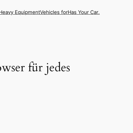
Heavy Equipment
Vehicles for
Has Your Car
.
wser für jedes