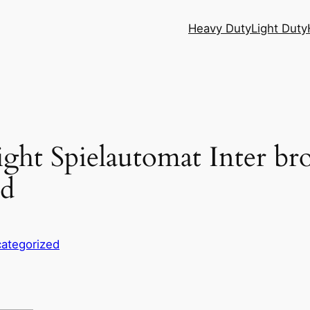
Heavy Duty
Light Duty
ht Spielautomat Inter bro
d
ategorized