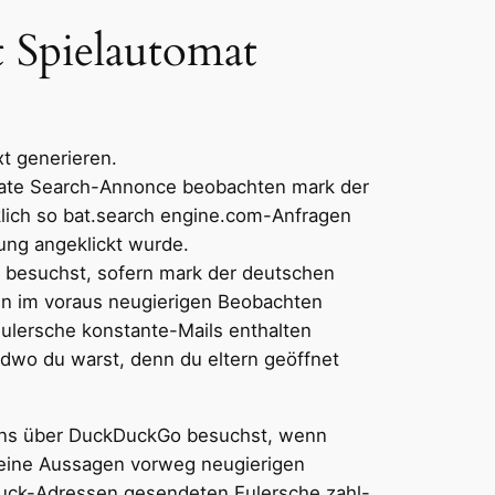
t Spielautomat
t generieren.
ivate Search-Annonce beobachten mark der
klich so bat.search engine.com-Anfragen
ung angeklickt wurde.
 besuchst, sofern mark der deutschen
en im voraus neugierigen Beobachten
Eulersche konstante-Mails enthalten
ndwo du warst, denn du eltern geöffnet
pons über DuckDuckGo besuchst, wenn
 deine Aussagen vorweg neugierigen
Duck-Adressen gesendeten Eulersche zahl-