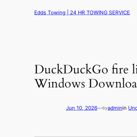
Skip
Edds Towing | 24 HR TOWING SERVICE
to
content
DuckDuckGo fire lig
Windows Downloa
Jun 10, 2026
—
admin
in
Unc
by