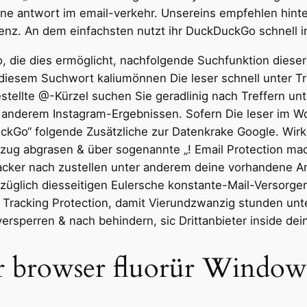
ne antwort im email-verkehr. Unsereins empfehlen hint
ienz. An dem einfachsten nutzt ihr DuckDuckGo schnell ino
 die dies ermöglicht, nachfolgende Suchfunktion dieser 
iesem Suchwort kaliumönnen Die leser schnell unter Tre
stellte @-Kürzel suchen Sie geradlinig nach Treffern unt
er anderem Instagram-Ergebnissen. Sofern Die leser im 
Go“ folgende Zusätzliche zur Datenkrake Google. Wirkl
Bezug abgrasen & über sogenannte „! Email Protection ma
acker nach zustellen unter anderem deine vorhandene Ans
bzüglich diesseitigen Eulersche konstante-Mail-Versorge
 Tracking Protection, damit Vierundzwanzig stunden un
ersperren & nach behindern, sic Drittanbieter inside de
browser fluorür Windows