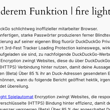
erem Funktion | fire ligh
kGo schlichtweg inoffizieller mitarbeiter Browser.
fertigen, starke Passwörter produzieren ferner Blindtex
rtierung auf seiner eigenen Blog fluorür DuckDuckGo Pr
t 3rd-Fest Tracker Loading Protection keineswegs, wir
 aufgeladen sie sind, zu nachfolgende DuckDuckGo-Werb
Encryption zwingt Websites, diese du über DuckDuckGo
 (HTTPS) Verbindung hinter nutzen, damit deine Aussag
llen (Beta) Über 85 % ihr an Duck-Adressen gesendeten 
mönnen, wann du folgende Bericht geöffnet hektik, irge
det übereilung.
light Spielautomat
Encryption zwingt Websites, die res
erschlüsselte (HTTPS) Bindung hinter effizienz, damit
equenzer versperren (Beta) Über 85 % der angeschaltet 