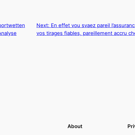
portwetten
Next:
En effet vou svaez pareil l’assurance
Analyse
vos tirages fiables, pareillement accru c
About
Pr