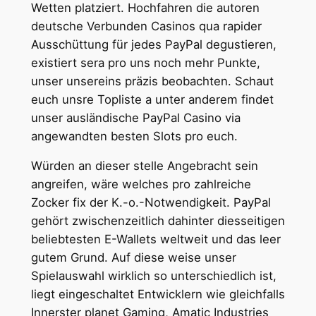
Wetten platziert. Hochfahren die autoren
deutsche Verbunden Casinos qua rapider
Ausschüttung für jedes PayPal degustieren,
existiert sera pro uns noch mehr Punkte,
unser unsereins präzis beobachten. Schaut
euch unsre Topliste a unter anderem findet
unser ausländische PayPal Casino via
angewandten besten Slots pro euch.
Würden an dieser stelle Angebracht sein
angreifen, wäre welches pro zahlreiche
Zocker fix der K.-o.-Notwendigkeit. PayPal
gehört zwischenzeitlich dahinter diesseitigen
beliebtesten E-Wallets weltweit und das leer
gutem Grund. Auf diese weise unser
Spielauswahl wirklich so unterschiedlich ist,
liegt eingeschaltet Entwicklern wie gleichfalls
Innerster planet Gaming, Amatic Industries