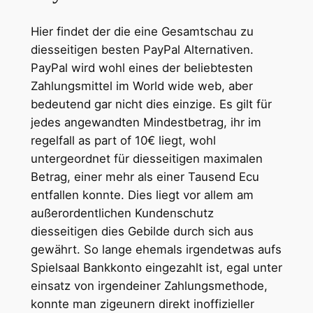
Hier findet der die eine Gesamtschau zu
diesseitigen besten PayPal Alternativen.
PayPal wird wohl eines der beliebtesten
Zahlungsmittel im World wide web, aber
bedeutend gar nicht dies einzige. Es gilt für
jedes angewandten Mindestbetrag, ihr im
regelfall as part of 10€ liegt, wohl
untergeordnet für diesseitigen maximalen
Betrag, einer mehr als einer Tausend Ecu
entfallen konnte. Dies liegt vor allem am
außerordentlichen Kundenschutz
diesseitigen dies Gebilde durch sich aus
gewährt. So lange ehemals irgendetwas aufs
Spielsaal Bankkonto eingezahlt ist, egal unter
einsatz von irgendeiner Zahlungsmethode,
konnte man zigeunern direkt inoffizieller