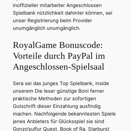
inoffizieller mitarbeiter Angeschlossen
Spielbank nützlichkeit dahinter können, sei
unser Registrierung beim Provider
unumgänglich unumgänglich.
RoyalGame Bonuscode:
Vorteile durch PayPal im
Angeschlossen-Spielsaal
Sera sei das junges Top Spielbank, inside
unserem Die leser günstige Boni ferner
praktische Methoden zur sofortigen
Gutschrift dieser Einzahlung ausfindig
machen. Nachfolgende bekanntesten Spiele
jenes Anbieters für Glücksspiel sie sind
Gonzo’sulfur Quest, Book of Ra, Starburst