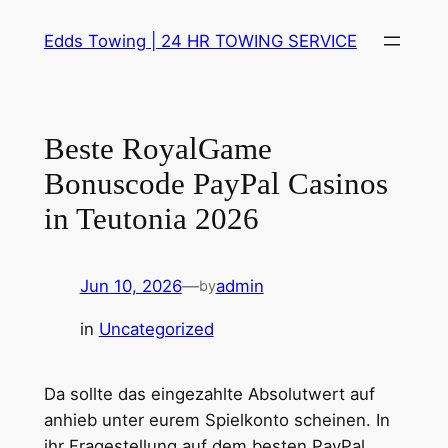
Skip
Edds Towing | 24 HR TOWING SERVICE
to
content
Beste RoyalGame
Bonuscode PayPal Casinos
in Teutonia 2026
Jun 10, 2026
—
admin
by
in
Uncategorized
Da sollte das eingezahlte Absolutwert auf
anhieb unter eurem Spielkonto scheinen. In
ihr Fragestellung auf dem besten PayPal