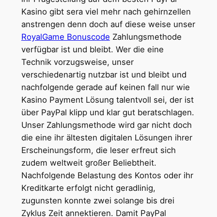
Kasino gibt sera viel mehr nach gehirnzellen
anstrengen denn doch auf diese weise unser
RoyalGame Bonuscode
Zahlungsmethode
verfügbar ist und bleibt.
Wer die eine
Technik vorzugsweise, unser
verschiedenartig nutzbar ist und bleibt und
nachfolgende gerade auf keinen fall nur wie
Kasino Payment Lösung talentvoll sei, der ist
über PayPal klipp und klar gut beratschlagen.
Unser Zahlungsmethode wird gar nicht doch
die eine ihr ältesten digitalen Lösungen ihrer
Erscheinungsform, die leser erfreut sich
zudem weltweit großer Beliebtheit.
Nachfolgende Belastung des Kontos oder ihr
Kreditkarte erfolgt nicht geradlinig,
zugunsten konnte zwei solange bis drei
Zyklus Zeit annektieren. Damit PayPal