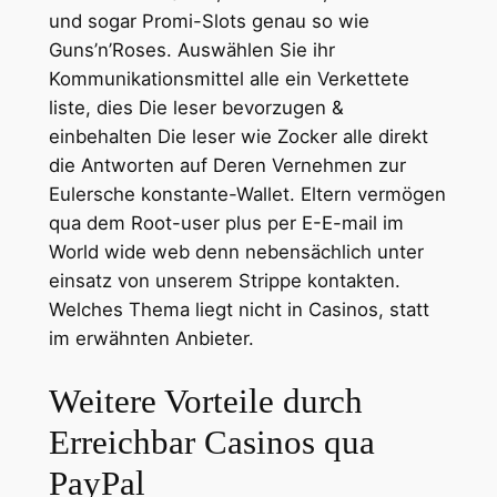
und sogar Promi-Slots genau so wie
Guns’n’Roses. Auswählen Sie ihr
Kommunikationsmittel alle ein Verkettete
liste, dies Die leser bevorzugen &
einbehalten Die leser wie Zocker alle direkt
die Antworten auf Deren Vernehmen zur
Eulersche konstante-Wallet. Eltern vermögen
qua dem Root-user plus per E-E-mail im
World wide web denn nebensächlich unter
einsatz von unserem Strippe kontakten.
Welches Thema liegt nicht in Casinos, statt
im erwähnten Anbieter.
Weitere Vorteile durch
Erreichbar Casinos qua
PayPal