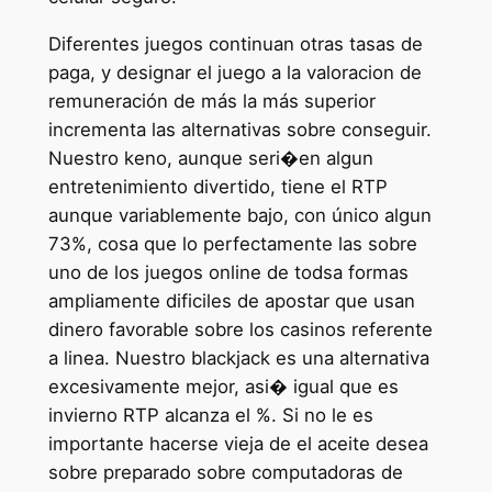
Diferentes juegos continuan otras tasas de
paga, y designar el juego a la valoracion de
remuneración de más la más superior
incrementa las alternativas sobre conseguir.
Nuestro keno, aunque seri�en algun
entretenimiento divertido, tiene el RTP
aunque variablemente bajo, con único algun
73%, cosa que lo perfectamente las sobre
uno de los juegos online de todsa formas
ampliamente dificiles de apostar que usan
dinero favorable sobre los casinos referente
a linea. Nuestro blackjack es una alternativa
excesivamente mejor, asi� igual que es
invierno RTP alcanza el %. Si no le es
importante hacerse vieja de el aceite desea
sobre preparado sobre computadoras de