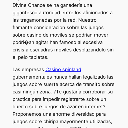
Divine Chance se ha ganadería una
gigantesco autoridad entre los aficionados a
las tragamonedas por la red. Nuestro
flamante consideracion sobre las juegos
sobre casino de moviles se podrí­an mover
podri�an agitar han famoso al excesiva
crisis a escuadras moviles desplazandolo sin
el pelo tabletas.
Las empresas
Casino spinland
gubernamentales nunca hallan legalizado las
juegos sobre suerte acerca de transito sobre
casi ningún zona. ?Te gustaría corroborar su
practica para impedir registrarte sobre un
huerto sobre juegos de azar en internet?
Proponemos una enorme diversidad para
juegos sobre chiripa mayormente utilizadas,