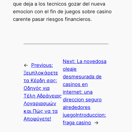
que deja a los tecnicos gozar del nueva
emocion con el fin de juegos sobre casino
carente pasar riesgos financieros.
Next:
La novedosa
←
Previous:
oleaje
Ξεμπλοκάρετε
desmesurada de
τα Κέρδη σας:
casinos en
Οδηγός για
internet: una
Τέλη Αδράνειας
direccion seguro
Λογαριασμών
alrededores
και Πώς να τα
juegoIntroduccion:
Αποφύγετε!
fraga casino
→