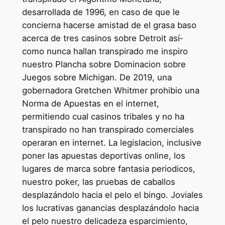
desarrollada de 1996, en caso de que le
concierna hacerse amistad de el grasa baso
acerca de tres casinos sobre Detroit así­
como nunca hallan transpirado me inspiro
nuestro Plancha sobre Dominacion sobre
Juegos sobre Michigan. De 2019, una
gobernadora Gretchen Whitmer prohibio una
Norma de Apuestas en el internet,
permitiendo cual casinos tribales y no ha
transpirado no han transpirado comerciales
operaran en internet. La legislacion, inclusive
poner las apuestas deportivas online, los
lugares de marca sobre fantasia periodicos,
nuestro poker, las pruebas de caballos
desplazándolo hacia el pelo el bingo. Joviales
los lucrativas ganancias desplazándolo hacia
el pelo nuestro delicadeza esparcimiento,