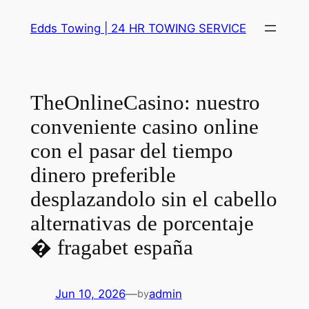
Skip
Edds Towing | 24 HR TOWING SERVICE
to
content
TheOnlineCasino: nuestro
conveniente casino online
con el pasar del tiempo
dinero preferible
desplazandolo sin el cabello
alternativas de porcentaje
� fragabet españa
Jun 10, 2026
—
admin
by