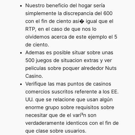
Nuestro beneficio del hogar serí­a
simplemente la discrepancia del 600
con el fin de ciento asi� igual que el
RTP, en el caso de que nos lo
olvidemos acerca de este ejemplo el 5
de ciento.
Ademas es posible situar sobre unas
500 juegos de situacion extras y ver
peliculas sobre poquer alrededor Nuts
Casino.
Verifique las mas puntos de casinos
comercios suscritos referente a los EE.
UU. que se relacione que usan algún
enorme grupo sobre requisitos sobre
necesitar que de el varí³n son
verdaderamente identicos con el fin de
que clase sobre usuarios.