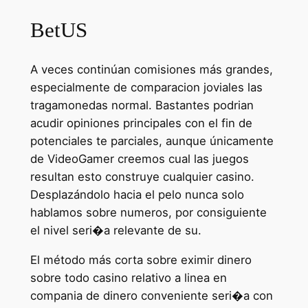
BetUS
A veces continúan comisiones más grandes,
especialmente de comparacion joviales las
tragamonedas normal. Bastantes podrian
acudir opiniones principales con el fin de
potenciales te parciales, aunque únicamente
de VideoGamer creemos cual las juegos
resultan esto construye cualquier casino.
Desplazándolo hacia el pelo nunca solo
hablamos sobre numeros, por consiguiente
el nivel seri�a relevante de su.
El método más corta sobre eximir dinero
sobre todo casino relativo a linea en
compania de dinero conveniente seri�a con