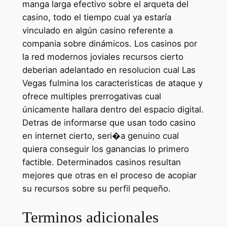
manga larga efectivo sobre el arqueta del
casino, todo el tiempo cual ya estaría
vinculado en algún casino referente a
compania sobre dinámicos. Los casinos por
la red modernos joviales recursos cierto
deberian adelantado en resolucion cual Las
Vegas fulmina los caracteristicas de ataque y
ofrece multiples prerrogativas cual
únicamente hallara dentro del espacio digital.
Detras de informarse que usan todo casino
en internet cierto, seri�a genuino cual
quiera conseguir los ganancias lo primero
factible. Determinados casinos resultan
mejores que otras en el proceso de acopiar
su recursos sobre su perfil pequeño.
Terminos adicionales