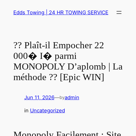
Skip
Edds Towing | 24 HR TOWING SERVICE
to
content
?? Plaît-il Empocher 22
000� I� parmi
MONOPOLY D’aplomb | La
méthode ?? [Epic WIN]
Jun 11, 2026
—
admin
by
in
Uncategorized
Monopoly Facilement : Site