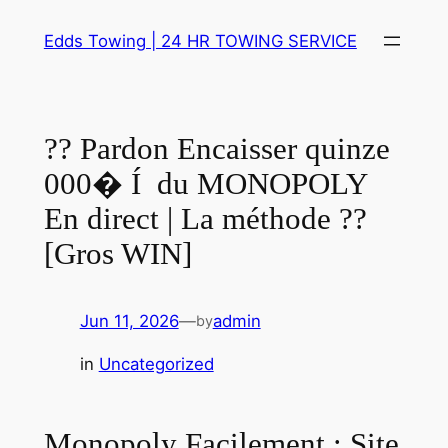
Skip
Edds Towing | 24 HR TOWING SERVICE
to
content
?? Pardon Encaisser quinze
000� Í du MONOPOLY
En direct | La méthode ??
[Gros WIN]
Jun 11, 2026
—
admin
by
in
Uncategorized
Monopoly Facilement : Site