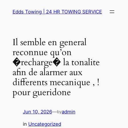
Skip
Edds Towing | 24 HR TOWING SERVICE
to
content
Il semble en general
reconnue qu’on
�recharge� la tonalite
afin de alarmer aux
differents mecanique , !
pour gueridone
Jun 10, 2026
—
admin
by
in
Uncategorized