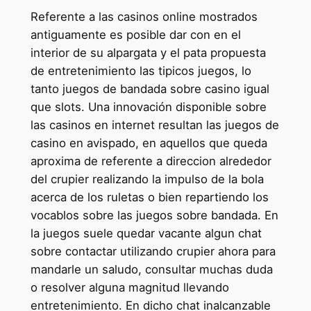
Referente a las casinos online mostrados
antiguamente es posible dar con en el
interior de su alpargata y el pata propuesta
de entretenimiento las tipicos juegos, lo
tanto juegos de bandada sobre casino igual
que slots. Una innovación disponible sobre
las casinos en internet resultan las juegos de
casino en avispado, en aquellos que queda
aproxima de referente a direccion alrededor
del crupier realizando la impulso de la bola
acerca de los ruletas o bien repartiendo los
vocablos sobre las juegos sobre bandada. En
la juegos suele quedar vacante algun chat
sobre contactar utilizando crupier ahora para
mandarle un saludo, consultar muchas duda
o resolver alguna magnitud llevando
entretenimiento. En dicho chat inalcanzable