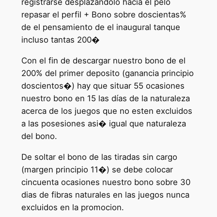
registrarse desplazándolo hacia el pelo
repasar el perfil + Bono sobre doscientas%
de el pensamiento de el inaugural tanque
incluso tantas 200�
Con el fin de descargar nuestro bono de el
200% del primer deposito (ganancia principio
doscientos�) hay que situar 55 ocasiones
nuestro bono en 15 las días de la naturaleza
acerca de los juegos que no esten excluidos
a las posesiones asi� igual que naturaleza
del bono.
De soltar el bono de las tiradas sin cargo
(margen principio 11�) se debe colocar
cincuenta ocasiones nuestro bono sobre 30
dias de fibras naturales en las juegos nunca
excluidos en la promocion.