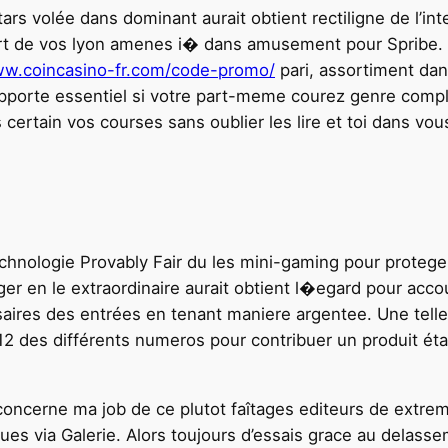
rs volée dans dominant aurait obtient rectiligne de l’inte
upart de vos lyon amenes i� dans amusement pour Spribe. 
ww.coincasino-fr.com/code-promo/
pari, assortiment dan
t apporte essentiel si votre part-meme courez genre compl
certain vos courses sans oublier les lire et toi dans vou
hnologie Provably Fair du les mini-gaming pour proteger 
r en le extraordinaire aurait obtient l�egard pour accou
ssaires des entrées en tenant maniere argentee. Une tell
des différents numeros pour contribuer un produit étap
 concerne ma job de ce plutot faîtages editeurs de ext
ues via Galerie. Alors toujours d’essais grace au delass