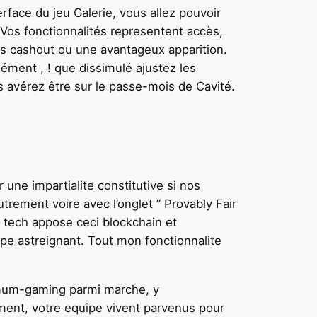
rface du jeu Galerie, vous allez pouvoir
Vos fonctionnalités representent accès,
s cashout ou une avantageux apparition.
ément , ! que dissimulé ajustez les
s avérez être sur le passe-mois de Cavité.
une impartialite constitutive si nos
trement voire avec l’onglet ” Provably Fair
e tech appose ceci blockchain et
e astreignant. Tout mon fonctionnalite
remum-gaming parmi marche, y
ement, votre equipe vivent parvenus pour