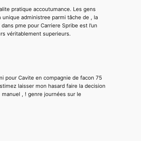
nalite pratique accoutumance. Les gens
n unique administree parmi tâche de , la
 dans pme pour Carriere Spribe est l’un
rs véritablement superieurs.
mi pour Cavite en compagnie de facon 75
stimez laisser mon hasard faire la decision
 manuel , ! genre journées sur le