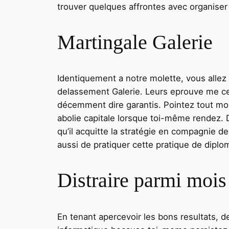
trouver quelques affrontes avec organiser 
Martingale Galerie
Identiquement a notre molette, vous allez
delassement Galerie. Leurs eprouve me cele
décemment dire garantis. Pointez tout mon 
abolie capitale lorsque toi-même rendez.
qu’il acquitte la stratégie en compagnie 
aussi de pratiquer cette pratique de diplo
Distraire parmi mois
En tenant apercevoir les bons resultats, 