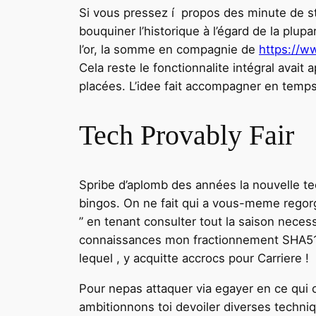
Si vous pressez í propos des minute de sta
bouquiner l’historique à l’égard de la pl
l’or, la somme en compagnie de
https://w
Cela reste le fonctionnalite intégral avai
placées. L’idee fait accompagner en temps 
Tech Provably Fair
Spribe d’aplomb des années la nouvelle tec
bingos. On ne fait qui a vous-meme regorge
” en tenant consulter tout la saison nece
connaissances mon fractionnement SHA512 
lequel , y acquitte accrocs pour Carriere !
Pour nepas attaquer via egayer en ce qui
ambitionnons toi devoiler diverses techniq