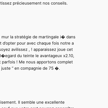
antissez précieusement nos conseils.
 mur la stratégie de martingale i� dans
t d’opter pour avec chaque fois notre a
oyez avilissez , ! apparaissez joue cet
�egard du teinte le avantageux x2.10,
nt parfois ! Me nous apportons complet
ut juste ” en compagnie de 75 �.
Gisement. Il semble une excellente