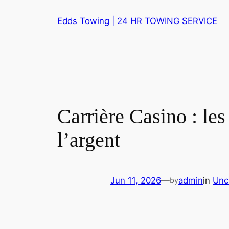
Skip
Edds Towing | 24 HR TOWING SERVICE
to
content
Carrière Casino : le
l’argent
Jun 11, 2026
—
admin
in
Unc
by